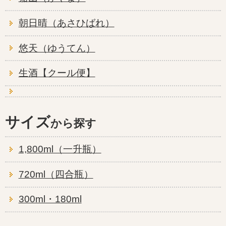
朝日晴（あさひばれ）
悠天（ゆうてん）
生酒【クール便】
サイズ
1,800ml（一升瓶）
720ml（四合瓶）
300ml・180ml