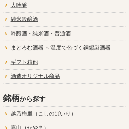
大吟醸
純米吟醸酒
吟醸酒・純米酒・普通酒
まどろむ酒器 ～温度で色づく銅錫製酒器
ギフト箱他
酒造オリジナル商品
銘柄
越乃梅里（こしのばいり）
嘉山（かやま）